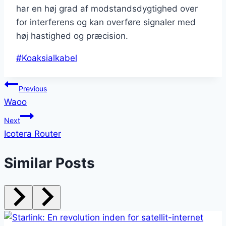
har en høj grad af modstandsdygtighed over
for interferens og kan overføre signaler med
høj hastighed og præcision.
Post
#
Koaksialkabel
Tags:
Indlægsnavigation
Previous
Waoo
Next
Icotera Router
Similar Posts