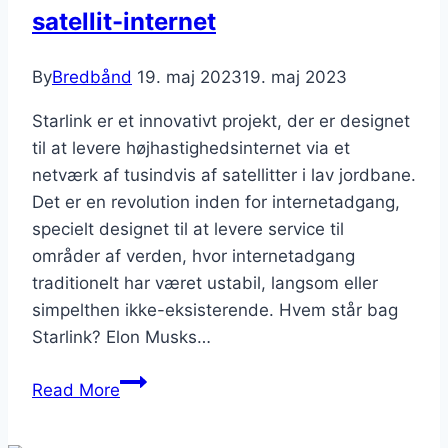
satellit-internet
By
Bredbånd
19. maj 2023
19. maj 2023
Starlink er et innovativt projekt, der er designet
til at levere højhastighedsinternet via et
netværk af tusindvis af satellitter i lav jordbane.
Det er en revolution inden for internetadgang,
specielt designet til at levere service til
områder af verden, hvor internetadgang
traditionelt har været ustabil, langsom eller
simpelthen ikke-eksisterende. Hvem står bag
Starlink? Elon Musks…
Starlink:
Read More
En
revolution