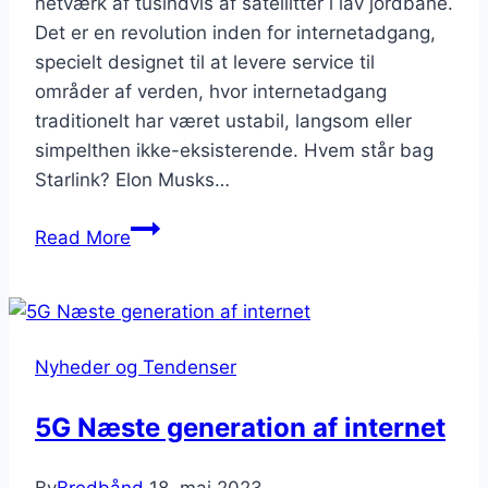
netværk af tusindvis af satellitter i lav jordbane.
Det er en revolution inden for internetadgang,
specielt designet til at levere service til
områder af verden, hvor internetadgang
traditionelt har været ustabil, langsom eller
simpelthen ikke-eksisterende. Hvem står bag
Starlink? Elon Musks…
Starlink:
Read More
En
revolution
inden
for
Nyheder og Tendenser
satellit-
internet
5G Næste generation af internet