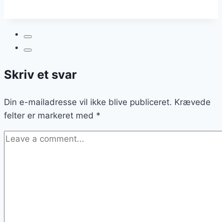
Næste
generation
af
internet
Skriv et svar
Din e-mailadresse vil ikke blive publiceret.
Krævede
felter er markeret med
*