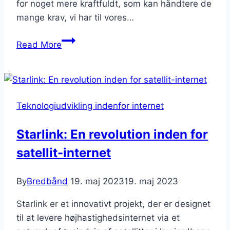
for noget mere kraftfuldt, som kan håndtere de
mange krav, vi har til vores…
5G
Read More
Næste
generation
af
internet
Teknologiudvikling indenfor internet
Starlink: En revolution inden for
satellit-internet
By
Bredbånd
19. maj 2023
19. maj 2023
Starlink er et innovativt projekt, der er designet
til at levere højhastighedsinternet via et