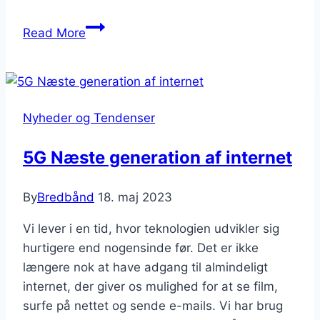
Starlink:
Read More
En
revolution
inden
for
Nyheder og Tendenser
satellit-
internet
5G Næste generation af internet
By
Bredbånd
18. maj 2023
Vi lever i en tid, hvor teknologien udvikler sig
hurtigere end nogensinde før. Det er ikke
længere nok at have adgang til almindeligt
internet, der giver os mulighed for at se film,
surfe på nettet og sende e-mails. Vi har brug