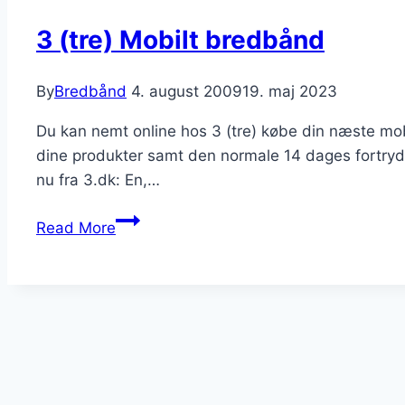
3 (tre) Mobilt bredbånd
By
Bredbånd
4. august 2009
19. maj 2023
Du kan nemt online hos 3 (tre) købe din næste mobi
dine produkter samt den normale 14 dages fortryde
nu fra 3.dk: En,…
3
Read More
(tre)
Mobilt
bredbånd