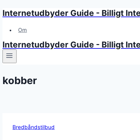
Internetudbyder Guide - Billigt Inter
Skip
to
content
Om
Internetudbyder Guide - Billigt Inter
kobber
Bredbåndstilbud