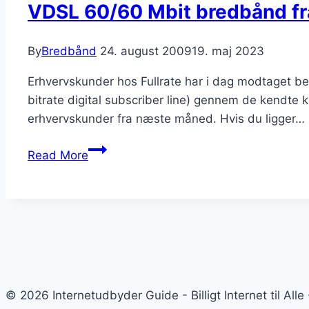
VDSL 60/60 Mbit bredbånd fra
By
Bredbånd
24. august 2009
19. maj 2023
Erhvervskunder hos Fullrate har i dag modtaget be
bitrate digital subscriber line) gennem de kendte 
erhvervskunder fra næste måned. Hvis du ligger…
VDSL
Read More
60/60
Mbit
bredbånd
fra
Fullrate
© 2026 Internetudbyder Guide - Billigt Internet til A